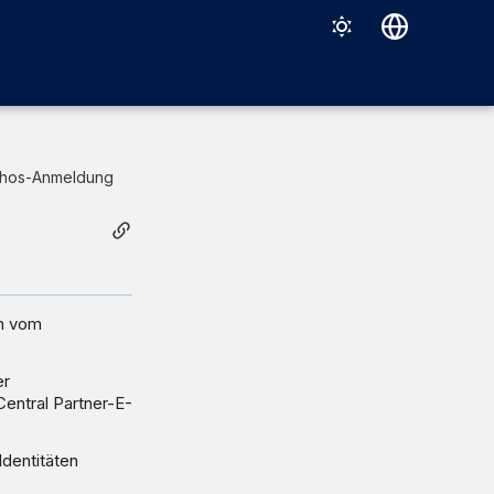
Deutsch
English
Español
hos-Anmeldung
Français
Italiano
日本語
한국어
in vom
Português (Brasil)
er
中文（繁體）
entral Partner-E-
dentitäten