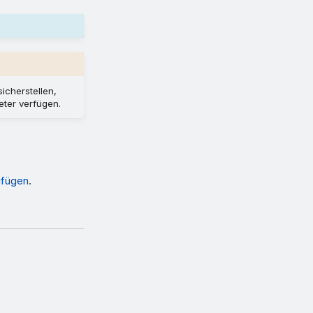
cherstellen,
eter verfügen.
ufügen
.