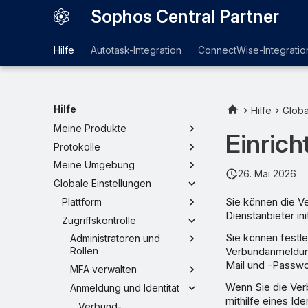
Sophos Central Partner
Hilfe
Autotask-Integration
ConnectWise-Integratio
Dashboard
Dashboards verwalten
Angriffsdetails
Hilfe
Mein Business
Hilfe
Globa
Meine Produkte
Einric
Protokolle
Meine Umgebung
26. Mai 2026
Globale Einstellungen
Sie können die Ve
Plattform
Dienstanbieter ini
Zugriffskontrolle
Sie können festle
Administratoren und
Verbundanmeldung
Rollen
Mail und -Passwo
MFA verwalten
Wenn Sie die Ver
Anmeldung und Identität
mithilfe eines Ide
Verbund-