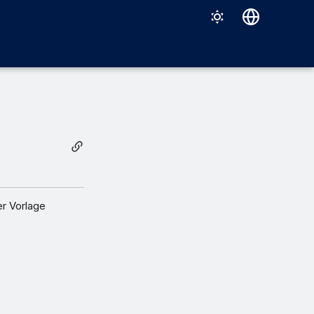
Deutsch
English
Español
Français
Italiano
日本語
한국어
er Vorlage
Português (Brasil)
中文（繁體）