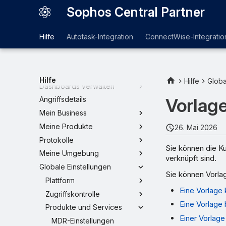
Sophos Central Partner
Hilfe
Autotask-Integration
ConnectWise-Integratio
Dashboard
Hilfe
Hilfe
Globa
Dashboards verwalten
Vorlag
Angriffsdetails
Mein Business
Meine Produkte
26. Mai 2026
Protokolle
Sie können die Ku
Meine Umgebung
verknüpft sind.
Globale Einstellungen
Sie können Vorla
Plattform
Eine Vorlage 
Zugriffskontrolle
Eine Vorlage
Produkte und Services
Einer Vorlage
MDR-Einstellungen