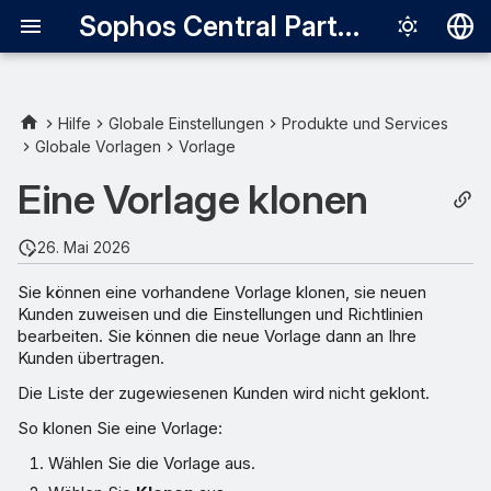
Sophos Central Partner
Deutsch
English
Hilfe
Globale Einstellungen
Produkte und Services
Globale Vorlagen
Vorlage
Español
Eine Vorlage klonen
Français
Italiano
26. Mai 2026
日本語
Sie können eine vorhandene Vorlage klonen, sie neuen
Kunden zuweisen und die Einstellungen und Richtlinien
한국어
bearbeiten. Sie können die neue Vorlage dann an Ihre
Português (Br
Kunden übertragen.
Die Liste der zugewiesenen Kunden wird nicht geklont.
中文（繁體）
So klonen Sie eine Vorlage:
Wählen Sie die Vorlage aus.