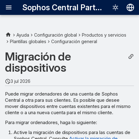
Sophos Central Partner
Deutsch
English
Ayuda
Configuración global
Productos y servicios
Plantillas globales
Configuración general
Requisitos
Español
Migración de
Français
Activar la migración de
dispositivos
dispositivos
Italiano
日本語
Migrar ordenadores
3 jul 2026
mediante Endpoint API
한국어
Puede migrar ordenadores de una cuenta de Sophos
Central a otra para sus clientes. Es posible que desee
Português (Br
Revisar los resultados de la
mover dispositivos entre cuentas existentes para el mismo
migración
中文（繁體）
cliente o a una nueva cuenta para el mismo cliente.
Para migrar ordenadores, haga lo siguiente:
Active la migración de dispositivos para las cuentas de
Sophos Central. Consulte
Activar la migración de