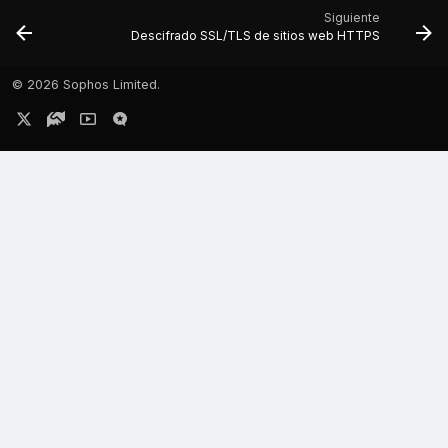
Siguiente
Descifrado SSL/TLS de sitios web HTTPS
©
2026 Sophos Limited.