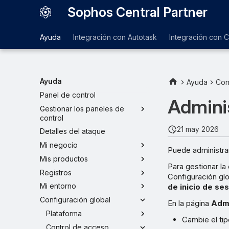
Sophos Central Partner
Ayuda
Integración con Autotask
Integración con 
Ayuda
Ayuda
Con
Panel de control
Adminis
Gestionar los paneles de
control
21 may 2026
Detalles del ataque
Mi negocio
Puede administrar
Mis productos
Para gestionar la
Registros
Configuración gl
Mi entorno
de inicio de se
Configuración global
En la página
Admi
Plataforma
Cambie el ti
Control de acceso