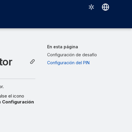
Deutsch
English
Español
En esta página
Français
Configuración de desafío
tor
Configuración del PIN
Italiano
日本語
한국어
r.
Português (Brasil)
ulse el icono
en
Configuración
中文（繁體）