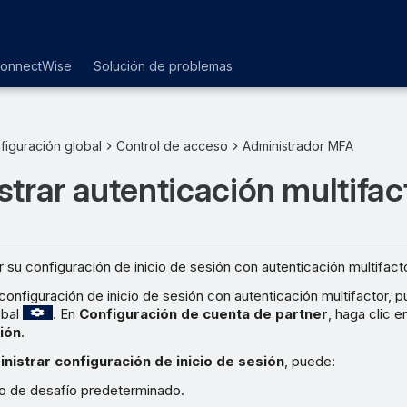
ConnectWise
Solución de problemas
figuración global
Control de acceso
Administrador MFA
trar autenticación multifac
 su configuración de inicio de sesión con autenticación multifacto
 configuración de inicio de sesión con autenticación multifactor, p
obal
. En
Configuración de cuenta de partner
, haga clic 
sión
.
nistrar configuración de inicio de sesión
, puede:
po de desafío predeterminado.