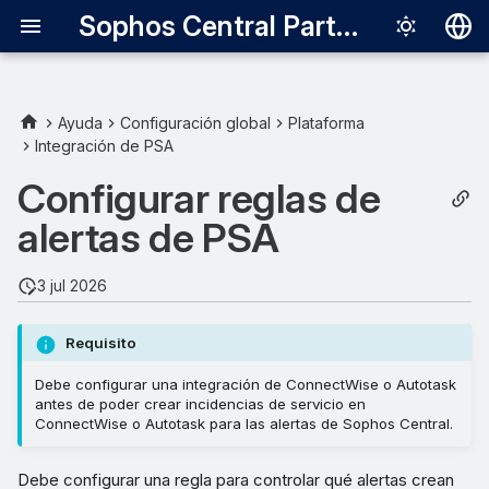
Sophos Central Partner
Deutsch
English
Ayuda
Configuración global
Plataforma
Integración de PSA
Crear una regla de alerta de
Español
PSA
Configurar reglas de
Français
alertas de PSA
Gestionar reglas de alertas
Italiano
de PSA
日本語
3 jul 2026
Editar una regla de alerta
한국어
de PSA
Requisito
Português (Br
Debe configurar una integración de ConnectWise o Autotask
Eliminar una regla de alerta
中文（繁體）
antes de poder crear incidencias de servicio en
de PSA
ConnectWise o Autotask para las alertas de Sophos Central.
Desactivar una regla de
Debe configurar una regla para controlar qué alertas crean