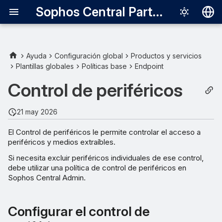
Sophos Central Partner
Deutsch
English
Ayuda
Configuración global
Productos y servicios
Plantillas globales
Políticas base
Endpoint
Configurar el control de
Español
periféricos
Control de periféricos
Français
Administrar periféricos
Italiano
21 may 2026
日本語
Definir las políticas de
El Control de periféricos le permite controlar el acceso a
acceso
periféricos y medios extraíbles.
한국어
Si necesita excluir periféricos individuales de ese control,
Português (Br
Mensaje de escritorio
debe utilizar una política de control de periféricos en
Sophos Central Admin.
中文（繁體）
Configurar el control de