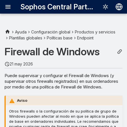
Sophos Central Partner
Deutsch
English
Ayuda
Configuración global
Productos y servicios
Plantillas globales
Políticas base
Endpoint
Supervisar solo
Español
Firewall de Windows
Français
Supervisar y configurar
perfiles de red
Italiano
21 may 2026
日本語
Puede supervisar y configurar el Firewall de Windows (y
supervisar otros firewalls registrados) en sus ordenadores
한국어
por medio de una política de Firewall de Windows.
Português (Br
Aviso
中文（繁體）
Otros firewalls o la configuración de su política de grupo de
Windows pueden afectar al modo en que se aplica la política
de base en ordenadores individuales. Le recomendamos que
pruebe cualquier regla de firewall que cree (localmente o a