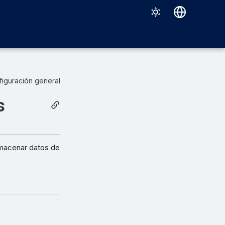
Deutsch
English
Español
figuración general
Français
s
Italiano
日本語
한국어
lmacenar datos de
Português (Brasil)
中文（繁體）