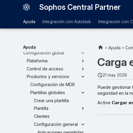
control
Sophos Central Partner
Detalles del ataque
Mi negocio
Ayuda
Integración con Autotask
Integración con 
Mis productos
Registros
Mi entorno
Ayuda
Ayuda
Con
Configuración global
Carga e
Plataforma
Control de acceso
21 may 2026
Productos y servicios
Configuración de MDR
Puede gestionar 
Plantillas globales
seguridad en la n
Crear una plantilla
Active
Cargar e
Plantilla
Clientes
Configuración general
Aplicaciones permitidas