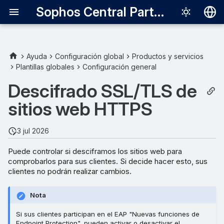
Sophos Central Partner
Deutsch
English
Ayuda
Configuración global
Productos y servicios
Plantillas globales
Configuración general
Firefox y el descifrado
Español
Descifrado SSL/TLS de
Français
Activar o desactivar el
sitios web HTTPS
descifrado
Italiano
日本語
Excluir sitios web del
3 jul 2026
descifrado
한국어
Puede controlar si desciframos los sitios web para
comprobarlos para sus clientes. Si decide hacer esto, sus
Português (Br
clientes no podrán realizar cambios.
中文（繁體）
Nota
Si sus clientes participan en el EAP "Nuevas funciones de
Endpoint Protection", pueden activar o desactivar el