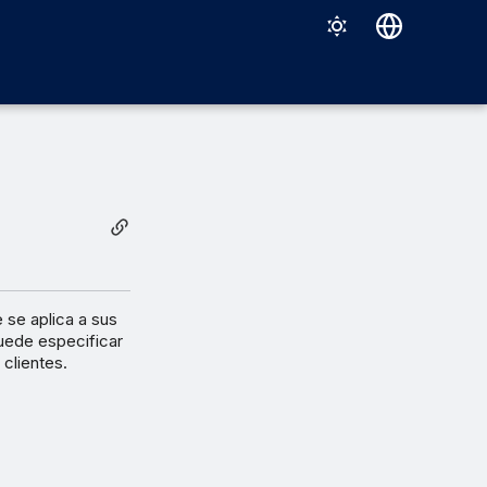
Deutsch
English
Español
Français
Italiano
日本語
한국어
 se aplica a sus
uede especificar
Português (Brasil)
 clientes.
中文（繁體）