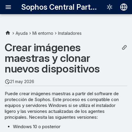
Sophos Central Partner
Deutsch
English
Ayuda
Mi entorno
Instaladores
Configurar su imagen
Español
Crear imágenes
Français
maestras y clonar
Usar un dispositivo existente
como imagen maestra
Italiano
nuevos dispositivos
日本語
Cómo Sophos determina si
21 may 2026
el equipo virtual es un clon
한국어
Puede crear imágenes maestras a partir del software de
Português (Br
Modo de notificación de
protección de Sophos. Este proceso es compatible con
imagen maestra
equipos y servidores Windows si se utiliza el instalador
中文（繁體）
ligero y las versiones actualizadas de los agentes
principales. Necesita las siguientes versiones:
Ejecutar un script de
postsincronización
Windows 10 o posterior