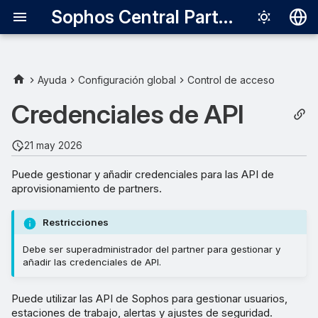
Sophos Central Partner
Deutsch
English
Ayuda
Configuración global
Control de acceso
Añadir credenciales
Español
Credenciales de API
Français
21 may 2026
Italiano
Puede gestionar y añadir credenciales para las API de
日本語
aprovisionamiento de partners.
한국어
Restricciones
Português (Br
Debe ser superadministrador del partner para gestionar y
中文（繁體）
añadir las credenciales de API.
Puede utilizar las API de Sophos para gestionar usuarios,
estaciones de trabajo, alertas y ajustes de seguridad.