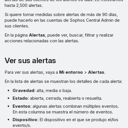
hasta 2,500 alertas.
Personalizar columnas
Si quiere tomar medidas sobre alertas de más de 90 días,
puede hacerlo en las cuentas de Sophos Central Admin de
Actuar sobre las alertas
sus clientes.
En la página
Alertas
, puede ver, buscar, filtrar y realizar
Cerrar alertas
acciones relacionadas con las alertas.
Frecuencia de las alertas por
correo electrónico
Ver sus alertas
Selector de inquilinos
Para ver sus alertas, vaya a
Mi entorno
>
Alertas
.
En la lista de alertas se muestran los detalles de cada alerta:
Exportar a un archivo de
Gravedad
: alta, media o baja.
valores separados por coma
Estado
: abierta, cerrada, reabierta o resuelta.
(CSV)
Eventos
: algunas alertas combinan múltiples eventos.
En esta columna se muestra el número de eventos.
Dispositivo
: El dispositivo en el que se produjo el/los
evento/s.