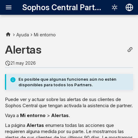
Sophos Central Partner
Deutsch
English
Ayuda
Mi entorno
Ver sus alertas
Español
Alertas
Français
Alertas con múltiples
21 may 2026
eventos
Italiano
日本語
Las alertas se resuelven
Es posible que algunas funciones aún no estén
disponibles para todos los Partners.
automáticamente
한국어
Puede ver y actuar sobre las alertas de sus clientes de
Português (Br
Ver detalles de la alerta
Sophos Central que tengan activada la asistencia de partner.
中文（繁體）
Vaya a
Mi entorno
>
Alertas
.
Agrupar alertas
La página
Alertas
enumera todas las acciones que
requieren alguna medida por su parte. Le mostramos las
Filtrar alertas
alertas de sus clientes de los últimos 90 días. Le mostramos