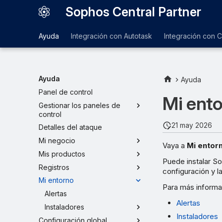
Sophos Central Partner
Ayuda
Integración con Autotask
Integración con 
Ayuda
Ayuda
Panel de control
Mi ent
Gestionar los paneles de
control
21 may 2026
Detalles del ataque
Mi negocio
Vaya a
Mi entor
Mis productos
Puede instalar S
Registros
configuración y la
Mi entorno
Para más informac
Alertas
Alertas
Instaladores
Instaladores
Configuración global