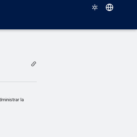
Deutsch
English
Español
Français
Italiano
日本語
한국어
Português (Brasil)
inistrar la
中文（繁體）