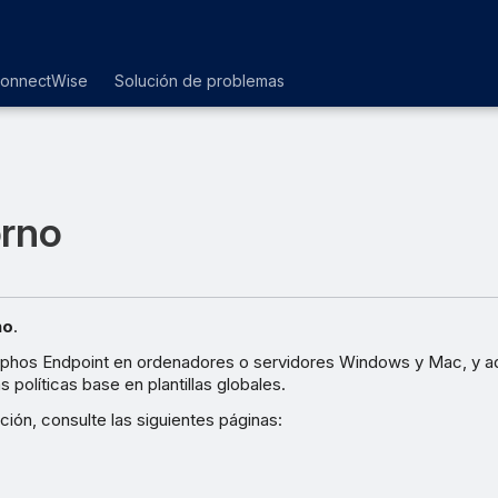
ConnectWise
Solución de problemas
orno
no
.
ophos Endpoint en ordenadores o servidores Windows y Mac, y adm
s políticas base en plantillas globales.
ión, consulte las siguientes páginas: