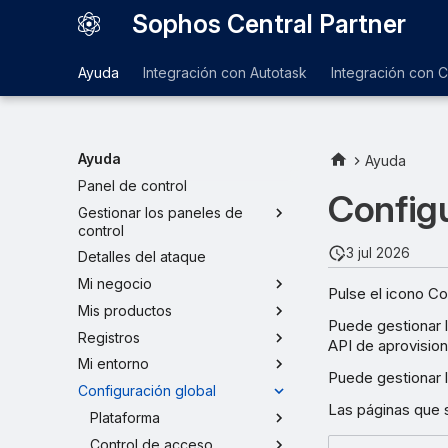
Sophos Central Partner
Ayuda
Integración con Autotask
Integración con 
Ayuda
Ayuda
Panel de control
Configu
Gestionar los paneles de
control
3 jul 2026
Detalles del ataque
Mi negocio
Pulse el icono Co
Mis productos
Puede gestionar lo
Registros
API de aprovisiona
Mi entorno
Puede gestionar la
Configuración global
Las páginas que s
Plataforma
Control de acceso