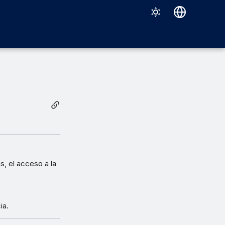
Deutsch
English
Español
Français
Italiano
日本語
한국어
Português (Brasil)
s, el acceso a la
中文（繁體）
ia.