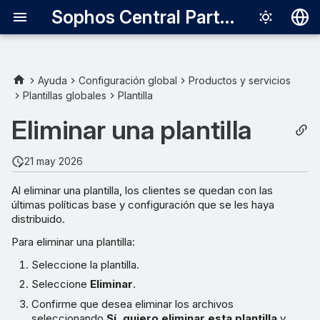
Sophos Central Partner
Deutsch
English
Ayuda
Configuración global
Productos y servicios
Plantillas globales
Plantilla
Español
Eliminar una plantilla
Français
Italiano
21 may 2026
日本語
Al eliminar una plantilla, los clientes se quedan con las
últimas políticas base y configuración que se les haya
한국어
distribuido.
Português (Br
Para eliminar una plantilla:
中文（繁體）
Seleccione la plantilla.
Seleccione
Eliminar
.
Confirme que desea eliminar los archivos
seleccionando
Sí, quiero eliminar esta plantilla
y