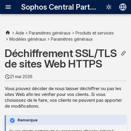
Sophos Central Partner
Deutsch
English
Aide
Paramètres généraux
Produits et services
Modèles généraux
Paramètres généraux
Déchiffrement dans Firefox
Español
Déchiffrement SSL/TLS
Français
Activer ou désactiver le
de sites Web HTTPS
déchiffrement
Italiano
日本語
Exclure des sites Web du
21 mai 2026
déchiffrement
한국어
Vous pouvez décider de nous laisser déchiffrer ou pas les
sites Web afin les vérifier pour vos clients. Si vous
Português (Br
choisissez de le faire, vos clients ne peuvent pas apporter
中文（繁體）
de modifications.
Remarque