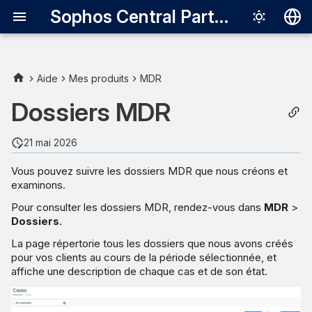
Sophos Central Partner
Deutsch
English
Aide
Mes produits
MDR
Détails du dossier et
Español
Dossiers MDR
messages
Français
21 mai 2026
Détails du dossier
Italiano
Vous pouvez suivre les dossiers MDR que nous créons et
日本語
Filtrer les dossiers
examinons.
한국어
Pour consulter les dossiers MDR, rendez-vous dans
MDR
>
État
Dossiers
.
Português (Br
La page répertorie tous les dossiers que nous avons créés
Type
中文（繁體）
pour vos clients au cours de la période sélectionnée, et
affiche une description de chaque cas et de son état.
Escalade