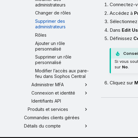
Connectez-v
administrateurs
Accédez à
P
Changer de rôles
Supprimer des
Sélectionnez 
administrateurs
Dans
Edit U
Rôles
Définissez
C
Ajouter un rôle
personnalisé
Consei
Supprimer un rôle
Si vous sou
personnalisé
sur
No
.
Modifier l’accès aux pare-
feu dans Sophos Central
Cliquez sur
M
Administrer MFA
Connexion et identité
Identifiants API
Produits et services
Commandes clients gérées
Détails du compte
Aide et conseils