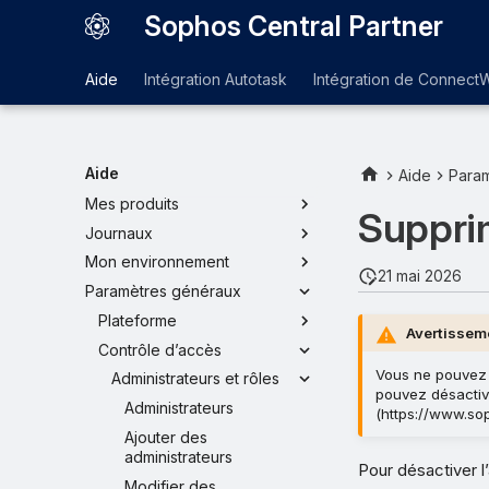
Sophos Central Partner
Aide
Intégration Autotask
Intégration de Connect
Tableau de bord
Gérer les tableaux de bord
Détails de l’attaque
Aide
Mon entreprise
Aide
Para
Mes produits
Suppri
Journaux
Mon environnement
21 mai 2026
Paramètres généraux
Plateforme
Avertissem
Contrôle d’accès
Vous ne pouvez 
Administrateurs et rôles
pouvez désactive
Administrateurs
(https://www.sop
Ajouter des
administrateurs
Pour désactiver 
Modifier des