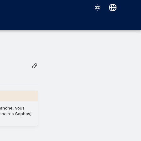
Deutsch
English
Español
Français
Italiano
日本語
한국어
Português (Brasil)
vanche, vous
中文（繁體）
tenaires Sophos]