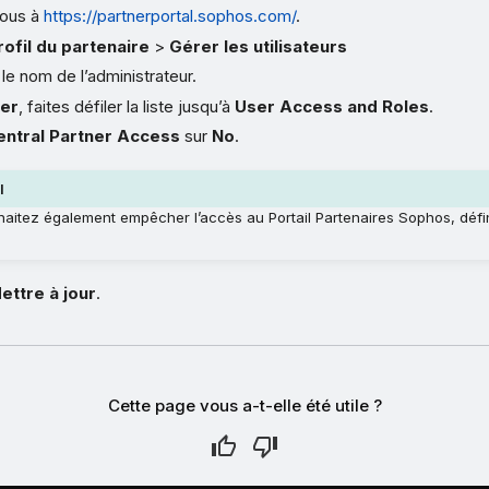
ous à
https://partnerportal.sophos.com/
.
rofil du partenaire
>
Gérer les utilisateurs
le nom de l’administrateur.
ser
, faites défiler la liste jusqu’à
User Access and Roles
.
entral Partner Access
sur
No
.
l
haitez également empêcher l’accès au Portail Partenaires Sophos, déf
ettre à jour
.
Cette page vous a-t-elle été utile ?