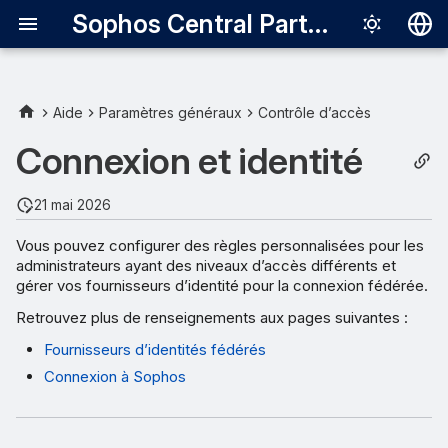
Sophos Central Partner
Deutsch
English
Aide
Paramètres généraux
Contrôle d’accès
Español
Connexion et identité
Français
21 mai 2026
Italiano
Vous pouvez configurer des règles personnalisées pour les
日本語
administrateurs ayant des niveaux d’accès différents et
gérer vos fournisseurs d’identité pour la connexion fédérée.
한국어
Retrouvez plus de renseignements aux pages suivantes :
Português (Br
Fournisseurs d’identités fédérés
中文（繁體）
Connexion à Sophos