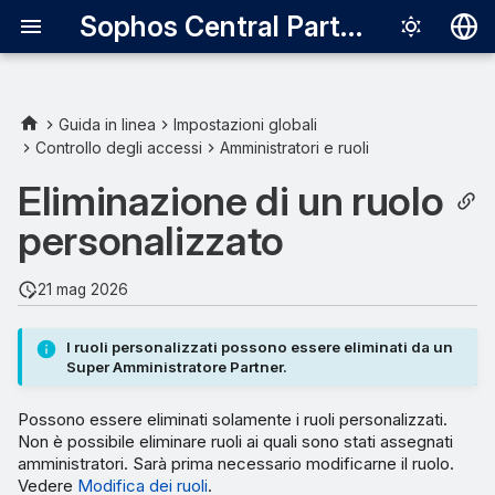
Sophos Central Partner
Deutsch
English
Guida in linea
Impostazioni globali
Controllo degli accessi
Amministratori e ruoli
Español
Eliminazione di un ruolo
Français
personalizzato
Italiano
日本語
21 mag 2026
한국어
I ruoli personalizzati possono essere eliminati da un
Português (Br
Super Amministratore Partner.
中文（繁體）
Possono essere eliminati solamente i ruoli personalizzati.
Non è possibile eliminare ruoli ai quali sono stati assegnati
amministratori. Sarà prima necessario modificarne il ruolo.
Vedere
Modifica dei ruoli
.