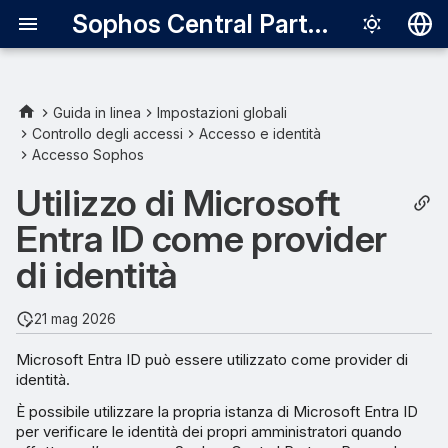
Sophos Central Partner
Deutsch
English
Guida in linea
Impostazioni globali
Controllo degli accessi
Accesso e identità
Requisiti
Español
Accesso Sophos
Français
Sincronizzazione con
Utilizzo di Microsoft
Microsoft Entra ID
Italiano
Entra ID come provider
日本語
Individuazione del proprio ID
di identità
tenant
한국어
21 mag 2026
Português (Br
Microsoft Entra ID può essere utilizzato come provider di
中文（繁體）
identità.
È possibile utilizzare la propria istanza di Microsoft Entra ID
per verificare le identità dei propri amministratori quando