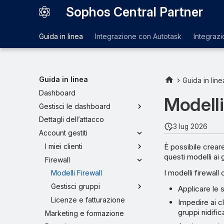
Sophos Central Partner
Guida in linea
Integrazione con Autotask
Integraz
Guida in linea
Guida in line
Dashboard
Modelli
Gestisci le dashboard
Dettagli dell’attacco
3 lug 2026
Account gestiti
È possibile creare
I miei clienti
questi modelli ai g
Firewall
I modelli firewall
Modelli Firewall
Gestisci gruppi
Applicare le s
Licenze e fatturazione
Impedire ai cl
gruppi nidific
Marketing e formazione