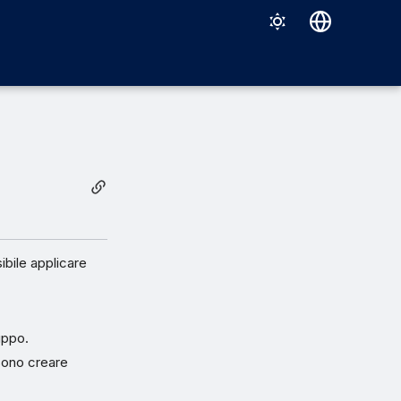
Deutsch
English
Español
Français
Italiano
日本語
한국어
sibile applicare
Português (Brasil)
中文（繁體）
uppo.
ssono creare