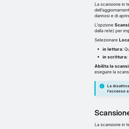
La scansione in t
dell’aggiornament
dannosi e di aprire 
L’opzione
Scans
dalla rete) per i
Selezionare
Loca
in lettura
: Q
in scrittura
:
Abilita la scans
eseguire la scansi
La disattiv
l’accesso a
Scansione
La scansione in te