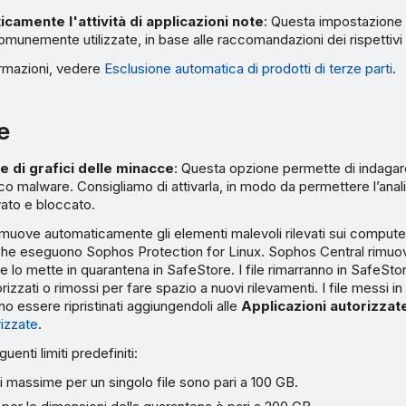
camente l'attività di applicazioni note
: Questa impostazione 
comunemente utilizzate, in base alle raccomandazioni dei rispettivi
ormazioni, vedere
Esclusione automatica di prodotti di terze parti
.
e
e di grafici delle minacce
: Questa opzione permette di indagare
co malware. Consigliamo di attivarla, in modo da permettere l’anali
ato e bloccato.
muove automaticamente gli elementi malevoli rilevati sui comput
 che eseguono Sophos Protection for Linux. Sophos Central rimuove 
 e lo mette in quarantena in SafeStore. I file rimarranno in SafeSt
izzati o rimossi per fare spazio a nuovi rilevamenti. I file messi in
 essere ripristinati aggiungendoli alle
Applicazioni autorizzat
rizzate
.
uenti limiti predefiniti:
 massime per un singolo file sono pari a 100 GB.