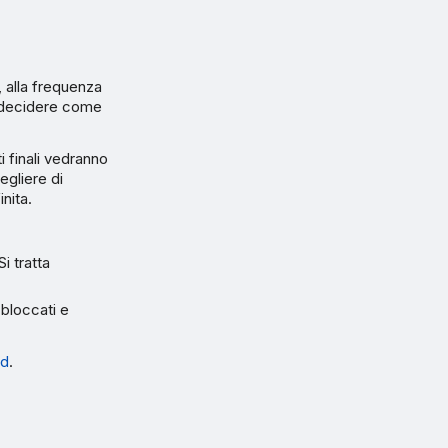
, alla frequenza
er decidere come
ti finali vedranno
egliere di
inita.
i tratta
bloccati e
ad
.