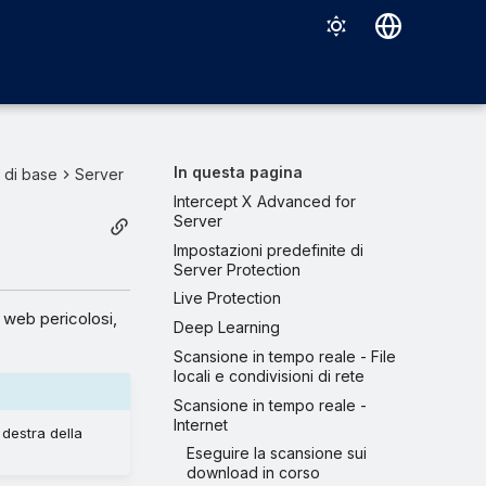
Deutsch
English
Español
In questa pagina
i di base
Server
Français
Intercept X Advanced for
Server
Italiano
Impostazioni predefinite di
Server Protection
日本語
Live Protection
한국어
i web pericolosi,
Deep Learning
Português (Brasil)
Scansione in tempo reale - File
locali e condivisioni di rete
中文（繁體）
Scansione in tempo reale -
Internet
destra della
Eseguire la scansione sui
download in corso