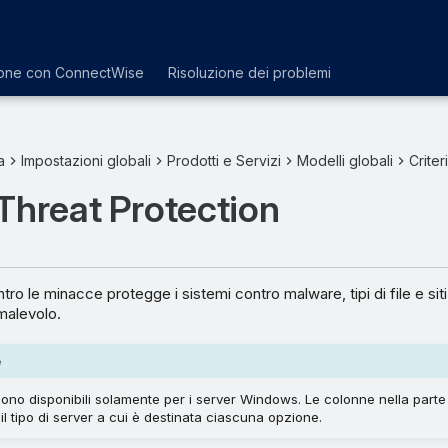
ione con ConnectWise
Risoluzione dei problemi
a
Impostazioni globali
Prodotti e Servizi
Modelli globali
Criter
Threat Protection
ro le minacce protegge i sistemi contro malware, tipi di file e sit
 malevolo.
e
ono disponibili solamente per i server Windows. Le colonne nella parte 
il tipo di server a cui è destinata ciascuna opzione.