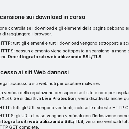
scansione sui download in corso
ne controlla se i download e gli elementi della pagina debbano e
 di raggiungere il browser.
TTP: tutti gli elementi e tutti i download vengono sottoposti a sc
HTTPS: nessun elemento viene sottoposto a scansione, a meno 
zione
Decrittografa siti web utilizzando SSL/TLS
.
ccesso ai siti Web dannosi
ga l’accesso a siti web noti per ospitare malware.
a verifica della reputazione per sapere se il sito è noto per ospita
SXL4). Se si disattiva
Live Protection
, verrà disattivata anche qu
TTP: tutti gli URL vengono verificati, incluse le richieste HTTP
TTPS: gli URL di base vengono verificati con l’Indicazione nome
ittografa siti web utilizzando SSL/TLS
, verranno verificati tut
 HTTP GET complete.