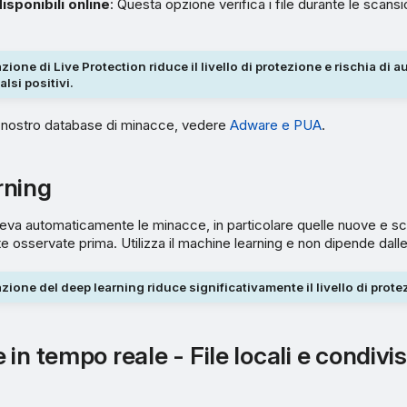
sponibili online
: Questa opzione verifica i file durante le scans
zione di Live Protection riduce il livello di protezione e rischia di a
lsi positivi.
il nostro database di minacce, vedere
Adware e PUA
.
rning
rileva automaticamente le minacce, in particolare quelle nuove e s
e osservate prima. Utilizza il machine learning e non dipende dalle
azione del deep learning riduce significativamente il livello di prote
in tempo reale - File locali e condivis