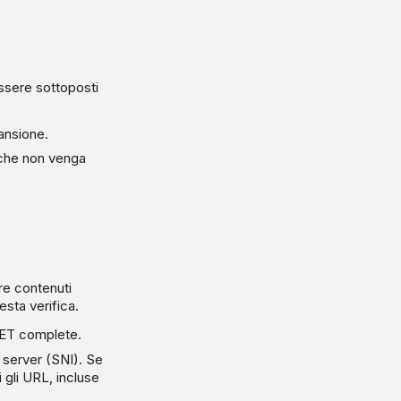
ssere sottoposti
ansione.
che non venga
re contenuti
esta verifica.
 GET complete.
 server (SNI). Se
ti gli URL, incluse