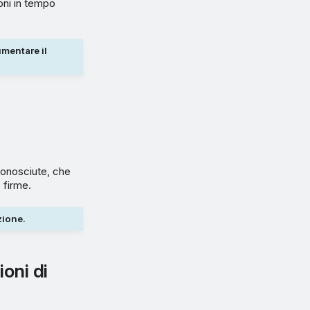
ioni in tempo
umentare il
conosciute, che
 firme.
zione.
ioni di