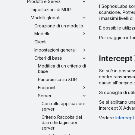
Prodotti e Servizi
I SophosLabs sono
Impostazioni di MDR
scansione. Potrebb
Modelli globali
i massimi livelli d
Creazione di un modello
È possibile utiliz
Modello
Per maggiori inf
Clienti
Impostazioni generali
Intercept
Criteri di base
Modifica di un criterio di
Se si è in possess
base
contro ransomware
Panoramica su XDR
cause all'origine 
Endpoint
Si consiglia di ut
Server
Se si abilitano un
Controllo applicazioni
Intercept X Adva
server
Criterio Raccolta dei
Vedere
Intercept
dati e Indagini per
server