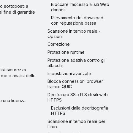
Bloccare l’accesso ai siti Web
o sottoposti a
dannosi
l fine di garantire
Rilevamento dei download
con reputazione bassa
Scansione in tempo reale -
Opzioni
Correzione
Protezione runtime
Protezione adattiva contro gli
attacchi
rirà sicurezza
Impostazioni avanzate
me e analisi delle
Blocca connessioni browser
tramite QUIC
Decifratura SSL/TLS di siti web
HTTPS
no una licenza
Esclusioni dalla decrittografia
HTTPS
Scansione in tempo reale per
Linux