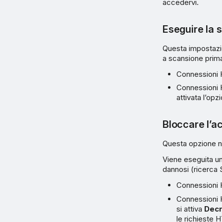
accedervi.
Eseguire la 
Questa impostazio
a scansione prima
Connessioni H
Connessioni 
attivata l’op
Bloccare l’a
Questa opzione ne
Viene eseguita un
dannosi (ricerca 
Connessioni H
Connessioni H
si attiva
Decr
le richieste