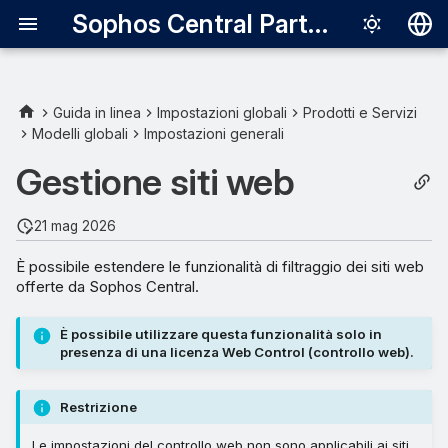
Sophos Central Partner
Deutsch
English
Guida in linea
Impostazioni globali
Prodotti e Servizi
Modelli globali
Impostazioni generali
Aggiunta di siti Web
Español
all’elenco Gestione siti web
Gestione siti web
Français
Italiano
21 mag 2026
日本語
È possibile estendere le funzionalità di filtraggio dei siti web
offerte da Sophos Central.
한국어
Português (Br
È possibile utilizzare questa funzionalità solo in
presenza di una licenza Web Control (controllo web).
中文（繁體）
Restrizione
Le impostazioni del controllo web non sono applicabili ai siti