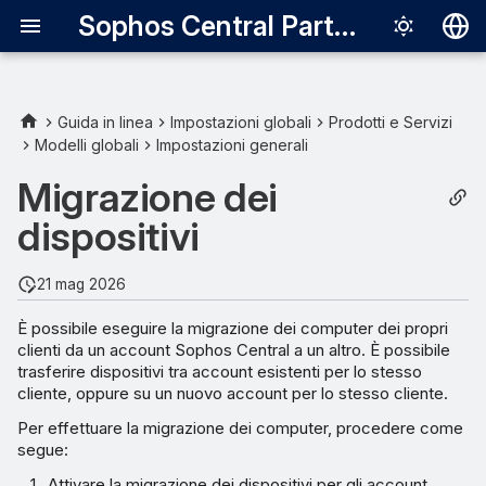
Sophos Central Partner
Deutsch
English
Guida in linea
Impostazioni globali
Prodotti e Servizi
Modelli globali
Impostazioni generali
Requisiti
Español
Migrazione dei
Français
Attiva la migrazione dei
dispositivi
dispositivi
Italiano
日本語
Migrazione dei computer
21 mag 2026
tramite API Endpoint
한국어
È possibile eseguire la migrazione dei computer dei propri
clienti da un account Sophos Central a un altro. È possibile
Português (Br
Verifica dei risultati della
trasferire dispositivi tra account esistenti per lo stesso
migrazione
中文（繁體）
cliente, oppure su un nuovo account per lo stesso cliente.
Per effettuare la migrazione dei computer, procedere come
segue:
Attivare la migrazione dei dispositivi per gli account