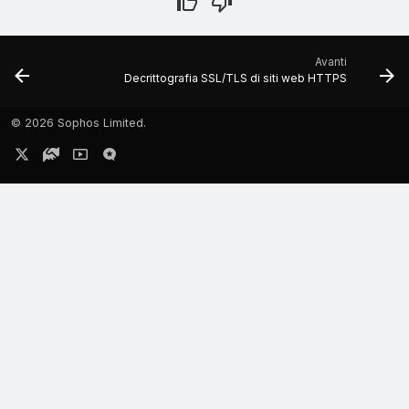
Avanti
Decrittografia SSL/TLS di siti web HTTPS
©
2026 Sophos Limited.