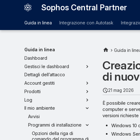
Sophos Central Partner
Guida in linea
Integrazione con Autotask
Integraz
Guida in linea
Guida in line
Dashboard
Creazio
Gestisci le dashboard
di nuov
Dettagli dell’attacco
Account gestiti
21 mag 2026
Prodotti
Log
È possibile crear
Il mio ambiente
computer e server 
versioni richieste
Avvisi
Programmi di installazione
Windows 10 o
Opzioni della riga di
Windows Serv
comando del programma di