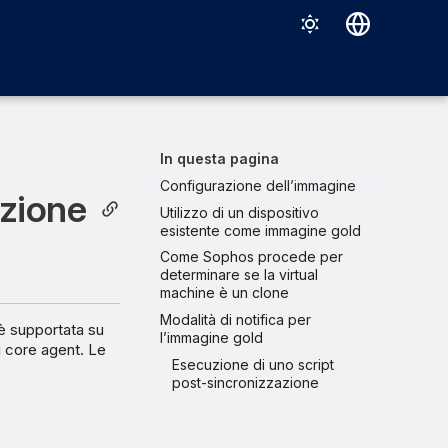
Deutsch
English
Español
In questa pagina
Français
Configurazione dell’immagine
azione
Utilizzo di un dispositivo
Italiano
esistente come immagine gold
日本語
Come Sophos procede per
determinare se la virtual
한국어
machine è un clone
Modalità di notifica per
Português (Brasil)
è supportata su
l’immagine gold
ei core agent. Le
中文（繁體）
Esecuzione di uno script
post-sincronizzazione