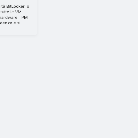
ità BitLocker, o
 tutte le VM
D hardware TPM
ndenza e si