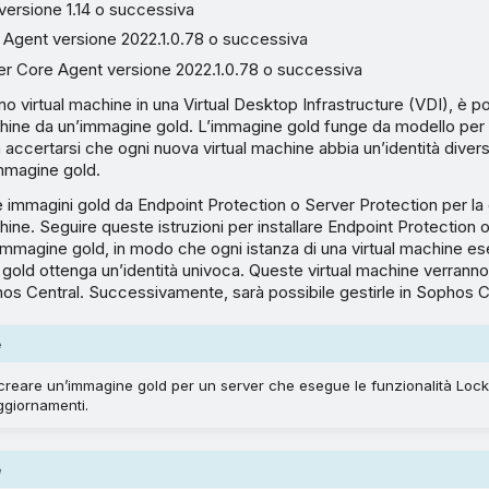
r versione 1.14 o successiva
Agent versione 2022.1.0.78 o successiva
r Core Agent versione 2022.1.0.78 o successiva
no virtual machine in una Virtual Desktop Infrastructure (VDI), è p
hine da un’immagine gold. L’immagine gold funge da modello per l
accertarsi che ogni nuova virtual machine abbia un’identità divers
immagine gold.
e immagini gold da Endpoint Protection o Server Protection per la
hine. Seguire queste istruzioni per installare Endpoint Protection 
immagine gold, in modo che ogni istanza di una virtual machine es
gold ottenga un’identità univoca. Queste virtual machine verrann
phos Central. Successivamente, sarà possibile gestirle in Sophos C
e
 creare un’immagine gold per un server che esegue le funzionalità Loc
ggiornamenti.
e