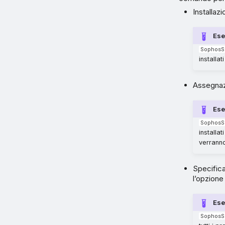
Installaz
Es
SophosS
installat
Assegnazi
Es
SophosS
installat
verranno
Specifica
l’opzion
Es
SophosS