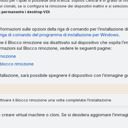
prodotti per i quali si possiede una licenza. Sophos Central è in grado di ri
vi clonati, se si configura la rimozione dei dispositivi inattivi e si selezio
 permanente i desktop VDI
.
informazioni sulle opzioni della riga di comando per l’installazione
 riga di comando del programma di installazione per Windows
.
he il Blocco rimozione sia disattivato sul dispositivo che ospita l’
rmazioni sul Blocco rimozione, vedere le seguenti pagine:
imozione
 blocco rimozione
stallazione, sarà possibile spegnere il dispositivo con l’immagine g
attivare il Blocco rimozione una volta completata l’installazione.
 creare virtual machine o cloni. Se si desidera aggiornare l’immagi