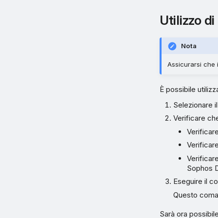
Utilizzo 
Nota
Assicurarsi che i
È possibile util
Selezionare il
Verificare ch
Verificar
Verificar
Verificar
Sophos D
Eseguire il 
Questo coman
Sarà ora possibile