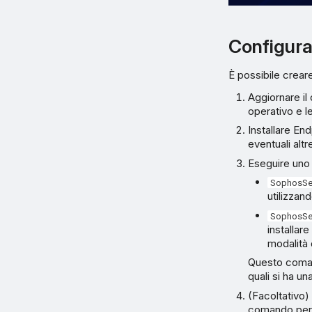
Configura
È possibile crea
Aggiornare il
operativo e l
Installare En
eventuali altr
Eseguire uno
SophosS
utilizzan
SophosS
installar
modalità 
Questo comand
quali si ha un
(Facoltativo) 
comando per l