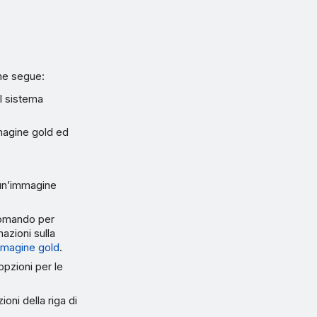
me segue:
il sistema
mmagine gold ed
 un’immagine
comando per
mazioni sulla
immagine gold
.
opzioni per le
oni della riga di