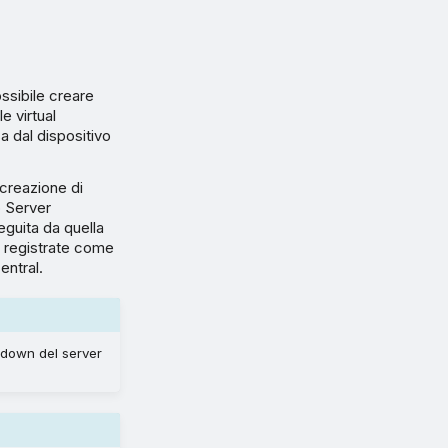
ossibile creare
e virtual
a dal dispositivo
 creazione di
o Server
eguita da quella
o registrate come
entral.
kdown del server