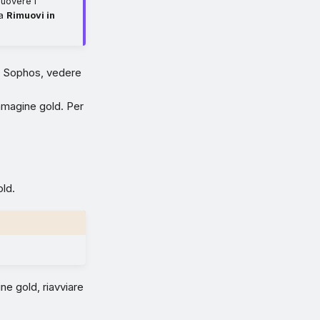
muovere i
na
Rimuovi in
 di Sophos, vedere
immagine gold. Per
old.
ne gold, riavviare