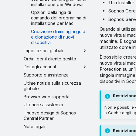
Thin Installe
installazione per Windows
Sophos Core 
Opzioni della riga di
comando del programma di
Sophos Serve
installazione per Mac
Quando si utilizza
Creazione di immagini gold
nuove virtual mac
e clonazione di nuovi
machine. Bisogna 
dispositivi
utilizzato come 
Impostazioni globali
È possibile crear
Ordini per il cliente gestito
nuove virtual mac
Dettagli account
Protection su un’
singola immagine 
Supporto e assistenza
dispositivi in So
Ultime notizie sulla sicurezza
globale
Restrizion
Browser web supportati
Ulteriore assistenza
Non è possibile
Il nuovo design di Sophos
o Cache degli a
Central Partner
Note legali
Restrizion