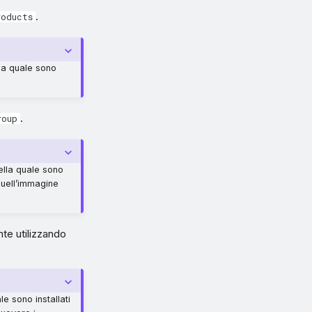
.
roducts
la quale sono
.
roup
lla quale sono
a quell’immagine
te utilizzando
e sono installati