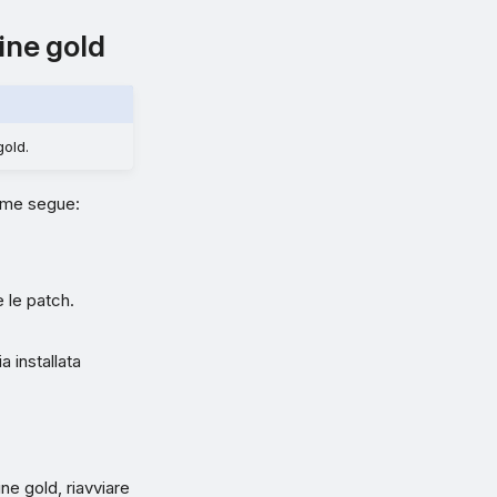
ine gold
gold.
come segue:
e le patch.
a installata
ne gold, riavviare