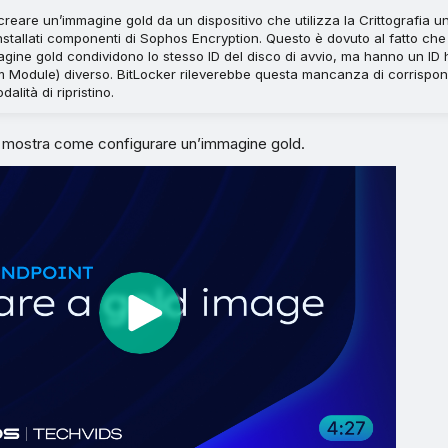
creare un’immagine gold da un dispositivo che utilizza la Crittografia un
nstallati componenti di Sophos Encryption. Questo è dovuto al fatto che
agine gold condividono lo stesso ID del disco di avvio, ma hanno un I
rm Module) diverso. BitLocker rileverebbe questa mancanza di corrispo
alità di ripristino.
e mostra come configurare un’immagine gold.