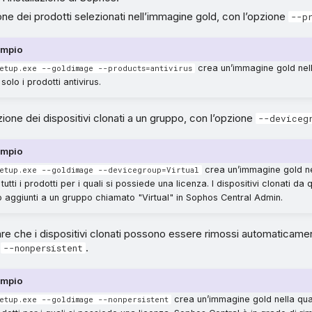
ione dei prodotti selezionati nell’immagine gold, con l’opzione
--p
empio
crea un’immagine gold nel
etup.exe --goldimage --products=antivirus
i solo i prodotti antivirus.
one dei dispositivi clonati a un gruppo, con l’opzione
--deviceg
empio
crea un’immagine gold ne
etup.exe --goldimage --devicegroup=Virtual
i tutti i prodotti per i quali si possiede una licenza. I dispositivi clonati d
 aggiunti a un gruppo chiamato "Virtual" in Sophos Central Admin.
re che i dispositivi clonati possono essere rimossi automaticamen
e
.
--nonpersistent
empio
crea un’immagine gold nella qual
etup.exe --goldimage --nonpersistent