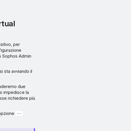
rtual
sitivo, per
figurazione
in Sophos Admin
 sta avviando il
tenderemo due
to impedisce la
esse richiedere più
l’opzione
--