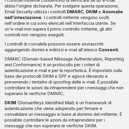
I controlli mittente consentono di verificare se un'e-mail
abbia l'origine dichiarata. Per svolgere questa operazione,
Email Security utilizza i controlli
DMARC
,
DKIM
e
Anomalie
nell'intestazione
. I controlli mittente vengono svolti
nell'ordine in cui sono elencati nell'interfaccia utente. Se
un'e-mail non supera il primo controllo mittente, gli altri
controlli non vengono eseguiti.
I controlli di convalida possono essere sovrascritti
aggiungendo domini e indirizzi e-mail all'elenco
Consenti
.
DMARC (Domain-based Message Authentication, Reporting
and Conformance) è un protocollo per i criteri di
autenticazione e-mail e per la reportistica. È impostato sulla
base dei protocolli DKIM e SPF e agisce rilevando e
prevenendo i tentativi di spoofing delle e-mail. È possibile
controllare le azioni da intraprendere per i messaggi che non
superano le verifiche DMARC.
DKIM
(DomainKeys Identified Mail) è un framework di
autenticazione che viene adoperato per firmare e
convalidare un messaggio in base al dominio del mittente. È
possibile controllare le azioni da intraprendere per i
messaggi che non superano le verifiche DKIM.