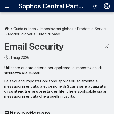
Sophos Central Partner
Deutsch
English
Guida in linea
Impostazioni globali
Prodotti e Servizi
Modelli globali
Criteri di base
Filtro antispam
Español
Email Security
Français
Impostazioni dei messaggi
per gli utenti finali
Italiano
21 mag 2026
日本語
Impostazioni della
Utilizzare questo criterio per applicare le impostazioni di
quarantena
sicurezza alle e-mail.
한국어
Le seguenti impostazioni sono applicabili solamente ai
Português (Br
Controllo mittente
messaggi in entrata, a eccezione di
Scansione avanzata
di contenuti e proprietà dei file
, che è applicabile sia ai
中文（繁體）
messaggi in entrata che a quelli in uscita.
Scansione avanzata
malware e-mail
Filtro antispam