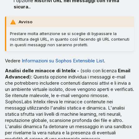
l'opzione
Riscrivi URL nei messaggi con firma
sicura.
.
Avviso
Prestare molta attenzione se si sceglie di bypassare la
riscrittura degli URL, in quanto così facendo gli URL contenuti
in questi messaggi non saranno protetti.
Vedere
Informazioni su Sophos Extensible List
.
Analisi delle minacce di Intelix -
(solo con licenza
Email
Advanced
): Questa opzione individua i messaggi e-mail
che potrebbero includere contenuti dannosi attivi e li invia a
un ambiente virtuale isolato, dove vengono aperti e verificati.
Se ritenute malevole, le e-mail vengono rimosse.
SophosLabs Intelix rileva le minacce contenute nei
messaggi utilizzando l'analisi statica e dinamica. L'analisi
statica sfrutta vari livelli di machine learning, reti neurali,
reputazione globale, scansione profonda dei file e altro.
L'analisi dinamica fa detonare un messaggio in una sandbox
per rivelarne la vera natura e la presenza di eventuali
modalità di azione di una potenziale minaccia.