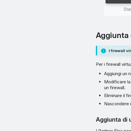
Aggiunta o
I firewall v
Per i firewall virtu
Aggiungi un n
Modificare la 
un firewall.
Eliminare il fi
Nascondere il
Aggiunta di 
I Partner Flex po