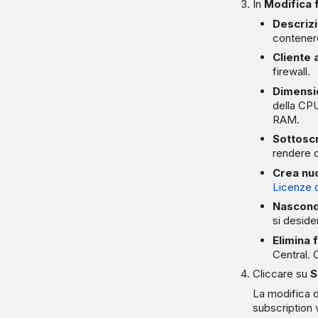
In
Modifica f
Descriz
contenere
Cliente
firewall.
Dimensio
della CPU
RAM.
Sottosc
rendere d
Crea nuo
Licenze 
Nascondi
si deside
Elimina 
Central. 
Cliccare su
S
La modifica d
subscription