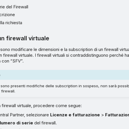
ie del Firewall
rizione
la richiesta
n firewall virtuale
sono modificare le dimensioni e la subscription di un firewall virt
 firewall virtuale. I firewall virtuali si contraddistinguono perché
a con “SFV”.
e
l sono presenti modifiche delle subscription in sospeso, non sarà possib
firewall.
 firewall virtuale, procedere come segue:
tral Partner, selezionare
Licenze e fatturazione
>
Fatturazio
Numero di serie
del firewall.