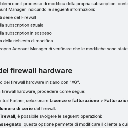
oblemi con il processo di modifica della propria subscription, contat
unt Manager, indicando le seguenti informazioni:
 serie del Firewall
a subscription attuale
la subscription in sospeso
a della richiesta di modifica
roprio Account Manager di verificare che le modifiche sono stat
dei firewall hardware
o dei firewall hardware iniziano con “XG”.
n firewall hardware, procedere come segue:
tral Partner, selezionare
Licenze e fatturazione
>
Fatturazio
Numero di serie
del firewall.
firewall
, è possibile svolgere le seguenti operazioni:
 assegnato
: questa opzione permette di modificare il cliente a cui