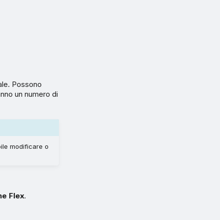
uale. Possono
 hanno un numero di
ile modificare o
ne Flex
.