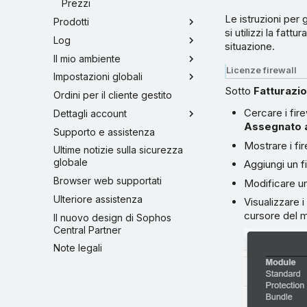
Prezzi
Le istruzioni per 
Prodotti
si utilizzi la fatt
Log
situazione.
Il mio ambiente
Licenze firewall
Impostazioni globali
Sotto
Fatturazio
Ordini per il cliente gestito
Cercare i firew
Dettagli account
Assegnato 
Supporto e assistenza
Mostrare i fi
Ultime notizie sulla sicurezza
globale
Aggiungi un fi
Browser web supportati
Modificare un 
Ulteriore assistenza
Visualizzare 
cursore del m
Il nuovo design di Sophos
Central Partner
Note legali