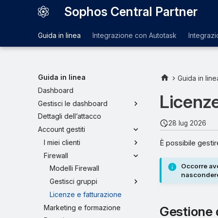
Sophos Central Partner
Guida in linea
Integrazione con Autotask
Integraz
Guida in linea
Guida in line
Dashboard
Licenze
Gestisci le dashboard
Dettagli dell’attacco
28 lug 2026
Account gestiti
È possibile gestir
I miei clienti
Firewall
Occorre ave
Modelli Firewall
nascondere 
Gestisci gruppi
Licenze e fatturazione
Marketing e formazione
Gestione d