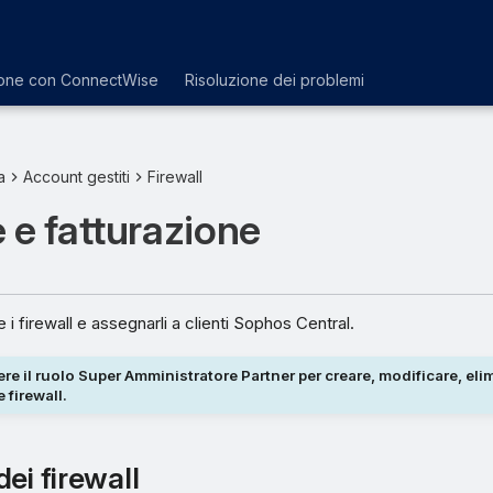
ione con ConnectWise
Risoluzione dei problemi
a
Account gestiti
Firewall
 e fatturazione
e i firewall e assegnarli a clienti Sophos Central.
re il ruolo Super Amministratore Partner per creare, modificare, eli
firewall.
ei firewall