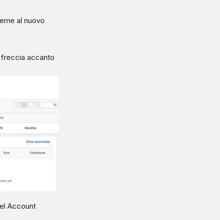
sieme al nuovo
la freccia accanto
nnel Account