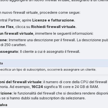
n nuovo firewall virtuale, procedere come segue:
tral Partner, aprire
Licenze e fatturazione
.
one Flex
, clicca su
Richiedi firewall virtuale
.
n firewall virtuale
, immettere le seguenti informazioni:
ione
: Immettere una descrizione per il firewall. La descrizione p
i 250 caratteri.
 assegnato
: Il cliente a cui è assegnato il firewall.
ta
pecifica un tipo di subscription, occorrerà assegnare un cliente.
ni del firewall virtuale
: il numero di core della CPU del firewall
moria. Ad esempio,
16C24
significa 16 core e 24 GB di RAM.
rizione
: le funzionalità del firewall che si desidera rendere disponi
a
se si hanno dubbi sulla subscription da selezionare.
alva