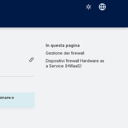
Deutsch
English
Español
In questa pagina
Français
Gestione dei firewall
Dispositivi firewall Hardware as
Italiano
a Service (HWaaS)
日本語
한국어
Português (Brasil)
minare o
中文（繁體）