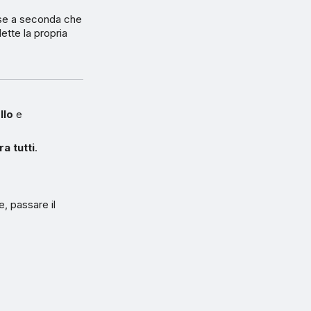
erse a seconda che
lette la propria
llo
e
a tutti
.
e, passare il