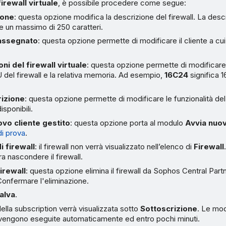
irewall virtuale
, è possibile procedere come segue:
ione
: questa opzione modifica la descrizione del firewall. La desc
 un massimo di 250 caratteri.
 assegnato
: questa opzione permette di modificare il cliente a cui
ni del firewall virtuale
: questa opzione permette di modificare
 del firewall e la relativa memoria. Ad esempio,
16C24
significa 1
rizione
: questa opzione permette di modificare le funzionalità del
isponibili.
vo cliente gestito
: questa opzione porta al modulo
Avvia nuo
di prova
.
 firewall
: il firewall non verrà visualizzato nell’elenco di
Firewall
ra nascondere il firewall.
firewall
: questa opzione elimina il firewall da Sophos Central Par
Confermare l'eliminazione.
alva
.
ella subscription verrà visualizzata sotto
Sottoscrizione
. Le mod
 vengono eseguite automaticamente ed entro pochi minuti.