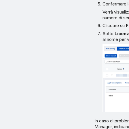
Confermare la
Verrà visuali
numero di ser
Cliccare su
F
Sotto
Licenz
al nome per vi
In caso di problem
Manager, indicand