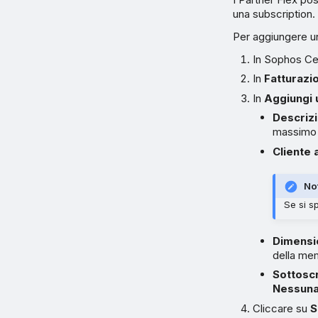
una subscription.
Per aggiungere u
In Sophos Cen
In
Fatturazi
In
Aggiungi u
Descriz
massimo d
Cliente
No
Se si s
Dimensio
della me
Sottosc
Nessun
Cliccare su
S