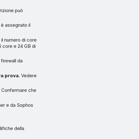
rizione può
 è assegnato il
 il numero di core
6 core e 24 GB di
 firewall da
va prova
. Vedere
. Confermare che
tner e da Sophos
ifiche della