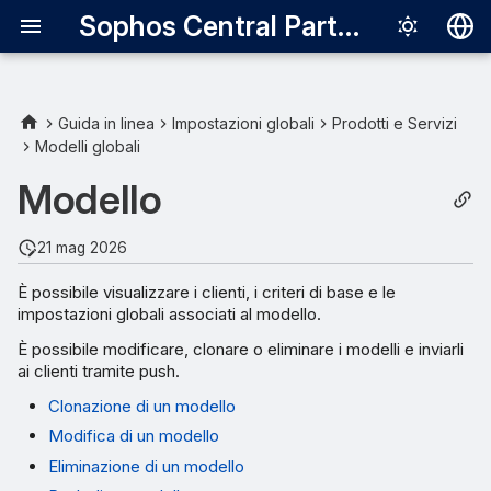
Sophos Central Partner
Deutsch
English
Guida in linea
Impostazioni globali
Prodotti e Servizi
Modelli globali
Español
Modello
Français
Italiano
21 mag 2026
日本語
È possibile visualizzare i clienti, i criteri di base e le
impostazioni globali associati al modello.
한국어
È possibile modificare, clonare o eliminare i modelli e inviarli
Português (Br
ai clienti tramite push.
中文（繁體）
Clonazione di un modello
Modifica di un modello
Eliminazione di un modello