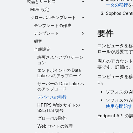
製品とサービス
ータの移行
を
MDR 設定
Sophos C
グローバルテンプレート
テンプレートの作成
要件
テンプレート
顧客
コンピュータを移
全般設定
ロールが必要です
許可されたアプリケーシ
両方のアカウント
ョン
要です。詳細は、
エンドポイントの Data
Lake へのアップロード
コンピュータを移行
い。
サーバーの Data Lake へ
のアップロード
ソフォスの 
デバイスの移行
ソフォスの 
HTTPS Web サイトの
使用を開始す
SSL/TLS 復号
Endpoint API
グローバル除外
Web サイトの管理