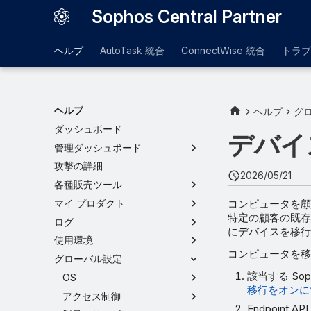
Sophos Central Partner
ヘルプ
AutoTask 統合
ConnectWise 統合
トラブ
ヘルプ
ヘルプ
グ
ダッシュボード
デバイ
管理ダッシュボード
攻撃の詳細
2026/05/21
各種販売ツール
コンピュータを顧客
マイ プロダクト
特定の顧客の既存
ログ
にデバイスを移行
使用環境
コンピュータを移
グローバル設定
該当する So
OS
移行をオンに
アクセス制御
Endpoin