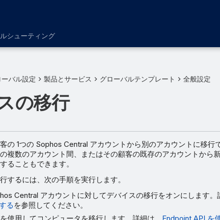
ルシューティング
ローバル設定
製品とサービス
グローバルテンプレート
全般設定
スの移行
の 1つの Sophos Central アカウントから別のアカウントに移
の複数のアカウント間、またはその顧客の既存のアカウントから
することもできます。
行するには、次の手順を実行します。
phos Central アカウントに対してデバイスの移行をオンにします
する
を参照してください。
t API を使用してコンピュータを移行します。詳細は、
Endpoint AP