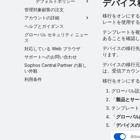
デバイス
デフォルトポリシー
管理対象顧客の注文
移行をオンにする
アカウントの詳細
レートを使用する
ヘルプとガイダンス
テンプレートを複
グローバル セキュリティ ニュー
あることを確認し
ス
デバイスの移行先
対応している Web ブラウザ
ります。
サポートへのお問い合わせ
デバイスの移行元
Sophos Central Partner の新し
は、受信アカウン
い外観
利用条件
移行をオンにする
グローバル
「
製品とサー
テンプレート
「
グローバル
「
デバイスの