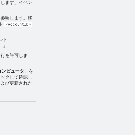
行します」イベン
を参照します。移
ト
<AccountID>
ント
。」
移行を許可しま
コンピュータ
」を
リックして確認し
および更新された