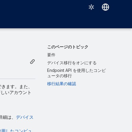
Deutsch
English
Español
このページのトピック
Français
要件
デバイス移行をオンにする
Italiano
Endpoint API を使用したコンピ
日本語
ュータの移行
移行結果の確認
한국어
行できます。また、
新しいアカウント
Português (Brasil)
中文（繁體）
。詳細は、
デバイス
I を使用したコンピュ