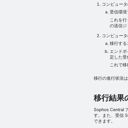
コンピュータの
受信環境
これを行う
の送信ジ
コンピュータの
移行する
エンドポイ
定した受
これで移
移行の進行状況は A
移行結果
Sophos Ce
す。また、受信 S
できます。