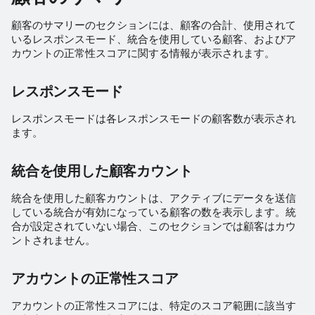
エスカレーション
顧客のサマリーのセクションには、顧客の合計、使用されて
アクティブな脅威
いるレスポンスモード、統合を使用している顧客、およびア
カウントの正常性スコアに関する情報が表示されます。
脅威関連の検出による上位顧
客
レスポンスモード
レスポンスモードは各レスポンスモードの顧客数が表示され
検出の分類サマリー
ます。
MITRE ATT&CK フレームワ
統合を使用した顧客カウント
ーク
統合を使用した顧客カウントは、アクティブにデータを送信
顧客の状態
している統合が有効になっている顧客の数を表示します。統
合が設定されていない場合、このセクションでは顧客はカウ
ントされません。
アカウントの正常性スコア
アカウントの正常性スコアには、特定のスコア範囲に該当す