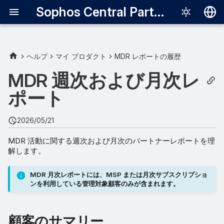
Sophos Central Partner
Deutsch
English
ヘルプ
マイ プロダクト
MDR レポートの履歴
顧客のサマリー
Español
MDR 週次および月次レ
Français
ポート
レスポンスモード
Italiano
統合を使用した顧客カウン
2026/05/21
日本語
ト
MDR 活動に関する週次および月次のパートナーレポートを理
한국어
解します。
アカウントの正常性スコア
Português (Br
MDR 月次レポートには、MSP または月次サブスクリプショ
検出
中文（繁體）
ンを利用している管理対象顧客のみが含まれます。
ケース
顧客のサマリー