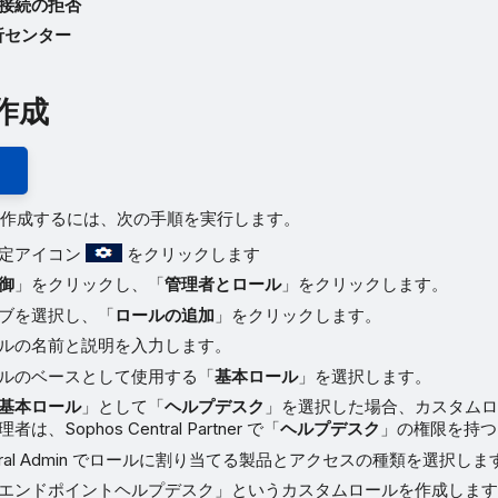
接続の拒否
析センター
作成
作成するには、次の手順を実行します。
設定アイコン
をクリックします
御
」をクリックし、「
管理者とロール
」をクリックします。
ブを選択し、「
ロールの追加
」をクリックします。
ルの名前と説明を入力します。
ルのベースとして使用する「
基本ロール
」を選択します。
基本ロール
」として「
ヘルプデスク
」を選択した場合、カスタム
、Sophos Central Partner で「
ヘルプデスク
」の権限を持つ
Central Admin でロールに割り当てる製品とアクセスの種類を選択しま
エンドポイントヘルプデスク」というカスタムロールを作成しま