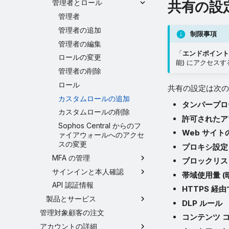
管理者とロール
共有の設
管理者
管理者の追加
制限事項
管理者の編集
「
エンドポイント
ロールの変更
能) にアクセス
管理者の削除
ロール
共有の設定は次の
カスタムロールの追加
タンパープロ
カスタムロールの削除
許可されたア
Sophos Central からのフ
Web サイト
ァイアウォールへのアクセ
スの変更
プロキシ設定
MFA の管理
ブロックリス
サインインと本人確認
帯域使用量 
API 認証情報
HTTPS 経
製品とサービス
DLP ルール
管理対象顧客の注文
コンテンツ 
アカウントの詳細