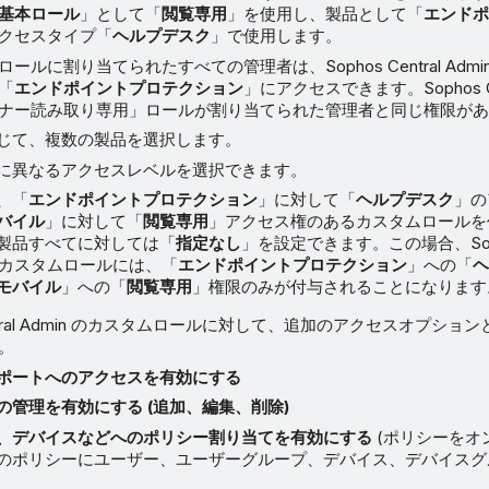
基本ロール
」として「
閲覧専用
」を使用し、製品として「
エンド
クセスタイプ「
ヘルプデスク
」で使用します。
ールに割り当てられたすべての管理者は、Sophos Central Admi
「
エンドポイントプロテクション
」にアクセスできます。Sophos Cent
ナー読み取り専用」ロールが割り当てられた管理者と同じ権限が
じて、複数の製品を選択します。
に異なるアクセスレベルを選択できます。
、「
エンドポイントプロテクション
」に対して「
ヘルプデスク
」の
バイル
」に対して「
閲覧専用
」アクセス権のあるカスタムロールを
製品すべてに対しては「
指定なし
」を設定できます。この場合、Sophos
 でカスタムロールには、「
エンドポイントプロテクション
」への「
モバイル
」への「
閲覧専用
」権限のみが付与されることになります
Central Admin のカスタムロールに対して、追加のアクセスオプシ
。
ポートへのアクセスを有効にする
の管理を有効にする (追加、編集、削除)
、デバイスなどへのポリシー割り当てを有効にする
(ポリシーをオ
のポリシーにユーザー、ユーザーグループ、デバイス、デバイスグ