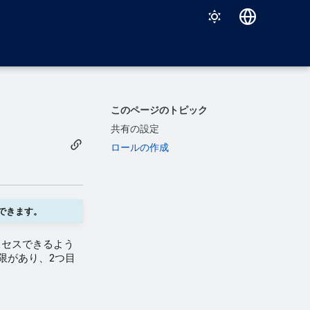
Deutsch
English
Español
このページのトピック
Français
共有の設定
ロールの作成
Italiano
日本語
한국어
できます。
Português (Brasil)
クセスできるよう
中文（繁體）
限があり、2つ目