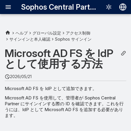
Sophos Central Partner
Deutsch
English
ヘルプ
グローバル設定
アクセス制御
サインインと本人確認
Sophos サインイン
要件
Español
Microsoft AD FS を IdP
Français
Microsoft AD FS メタデータ
として使用する方法
URL
Italiano
日本語
2026/05/21
한국어
Microsoft AD FS を IdP として追加できます。
Português (Br
Microsoft AD FS を使用して、管理者が Sophos Central
Partner にサインインする際の ID を確認できます。これを行
中文（繁體）
うには、IdP として Microsoft AD FS を追加する必要があり
ます。