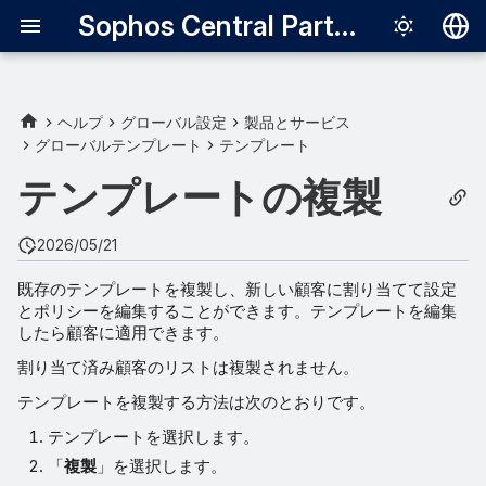
Sophos Central Partner
Deutsch
English
ヘルプ
グローバル設定
製品とサービス
グローバルテンプレート
テンプレート
Español
テンプレートの複製
Français
Italiano
2026/05/21
日本語
既存のテンプレートを複製し、新しい顧客に割り当てて設定
とポリシーを編集することができます。テンプレートを編集
한국어
したら顧客に適用できます。
Português (Br
割り当て済み顧客のリストは複製されません。
中文（繁體）
テンプレートを複製する方法は次のとおりです。
テンプレートを選択します。
「
複製
」を選択します。