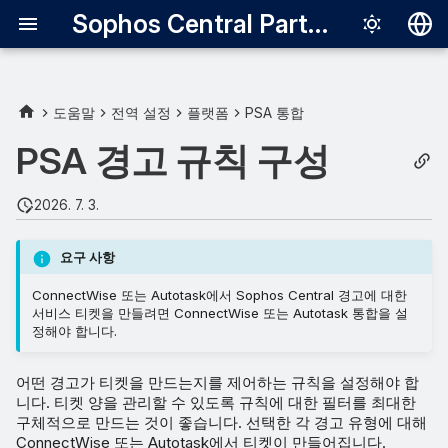
Sophos Central Partner
Deutsch
English
도움말
전역 설정
플랫폼
PSA 통합
PSA 경고 규칙 생성
Español
PSA 경고 규칙 구성
Français
PSA 경고 규칙 관리
2026. 7. 3.
Italiano
PSA 경고 규칙 편집
日本語
요구 사항
PSA 경고 규칙 삭제
한국어
ConnectWise 또는 Autotask에서 Sophos Central 경고에 대한
서비스 티켓을 만들려면 ConnectWise 또는 Autotask 통합을 설
Português (Br
경고 규칙 끄기
정해야 합니다.
中文（繁體）
예외
어떤 경고가 티켓을 만드는지를 제어하는 규칙을 설정해야 합
니다. 티켓 양을 관리할 수 있도록 규칙에 대한 필터를 최대한
구체적으로 만드는 것이 좋습니다. 선택한 각 경고 유형에 대해
ConnectWise 또는 Autotask에서 티켓이 만들어집니다.