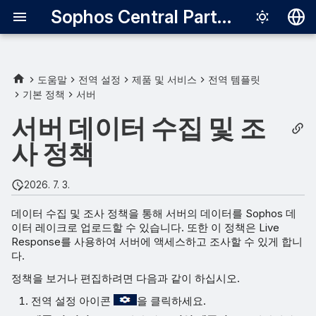
Sophos Central Partner
Deutsch
English
도움말
전역 설정
제품 및 서비스
전역 템플릿
기본 정책
서버
Live Response
Español
서버 데이터 수집 및 조
Français
데이터 레이크 업로드
사 정책
Italiano
日本語
2026. 7. 3.
한국어
데이터 수집 및 조사 정책을 통해 서버의 데이터를 Sophos 데
이터 레이크로 업로드할 수 있습니다. 또한 이 정책은 Live
Português (Br
Response를 사용하여 서버에 액세스하고 조사할 수 있게 합니
中文（繁體）
다.
정책을 보거나 편집하려면 다음과 같이 하십시오.
전역 설정 아이콘
을 클릭하세요.