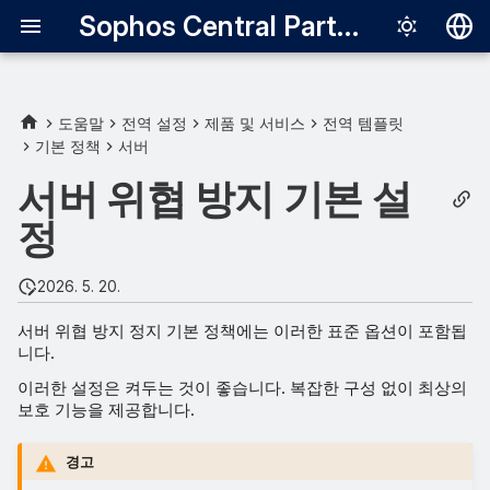
Sophos Central Partner
Deutsch
English
도움말
전역 설정
제품 및 서비스
전역 템플릿
기본 정책
서버
런타임 보호
Español
서버 위협 방지 기본 설
Français
Live Protection
정
Italiano
실시간 검사 - 로컬 파일 및 네
日本語
트워크 공유
2026. 5. 20.
한국어
서버 위협 방지 정지 기본 정책에는 이러한 표준 옵션이 포함됩
실시간 검사 - 인터넷
니다.
Português (Br
이러한 설정은 켜두는 것이 좋습니다. 복잡한 구성 없이 최상의
교정
中文（繁體）
보호 기능을 제공합니다.
실시간 검색 - 옵션
경고