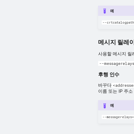
예
--crtcatalogpat
메시지 릴레
사용할 메시지 릴
--messagerelays
후행 인수
바꾸다
<addresse
이름 또는 IP 주
예
--messagerelays