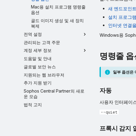
Mac용 설치 프로그램 명령줄
새 엔드포인트
옵션
설치 프로그램
골드 이미지 생성 및 새 장치
인터넷 연결을
복제
전역 설정
Windows용 So
관리되는 고객 주문
계정 세부 정보
명령줄 옵
도움말 및 안내
글로벌 보안 뉴스
일부 옵션은 
지원되는 웹 브라우저
추가 지원 받기
자동
Sophos Central Partner의 새로
운 모습
사용자 인터페이스
법적 고지
--quiet
프록시 감지 