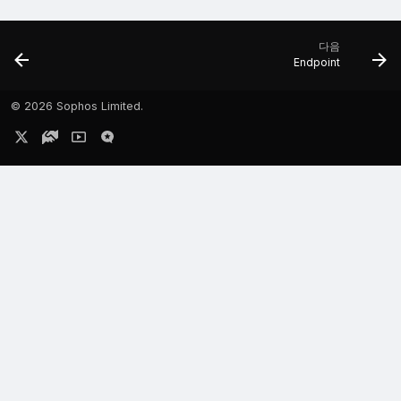
다음
Endpoint
©
2026 Sophos Limited.