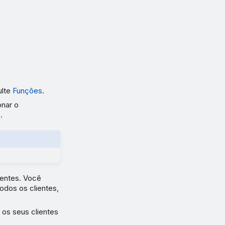
ulte
Funções
.
onar o
.
ientes. Você
odos os clientes,
 os seus clientes