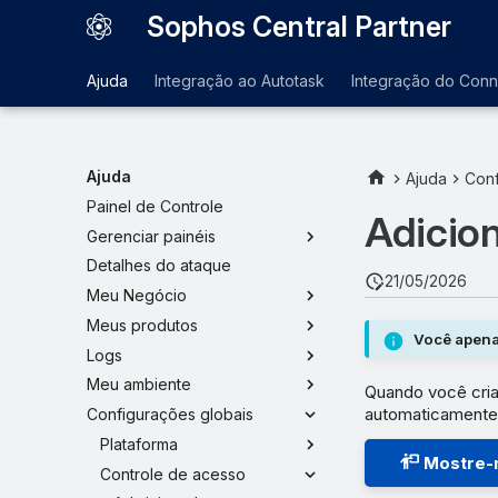
Sophos Central Partner
Ajuda
Integração ao Autotask
Integração do Con
Ajuda
Ajuda
Conf
Painel de Controle
Adicio
Gerenciar painéis
Detalhes do ataque
21/05/2026
Meu Negócio
Meus produtos
Você apena
Logs
Meu ambiente
Quando você cria
automaticamente 
Configurações globais
Plataforma
Mostre-
Controle de acesso