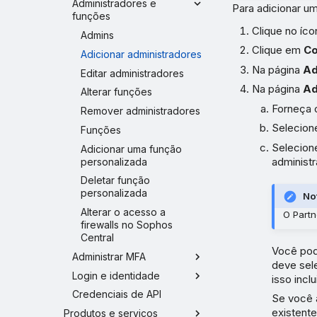
Administradores e
Para adicionar um
funções
Clique no íc
Admins
Clique em
Co
Adicionar administradores
Na página
Ad
Editar administradores
Na página
Ad
Alterar funções
Forneça 
Remover administradores
Selecion
Funções
Selecion
Adicionar uma função
administr
personalizada
Deletar função
personalizada
No
Alterar o acesso a
O Partn
firewalls no Sophos
Central
Você pod
Administrar MFA
deve sele
Login e identidade
isso incl
Credenciais de API
Se você 
existente
Produtos e serviços