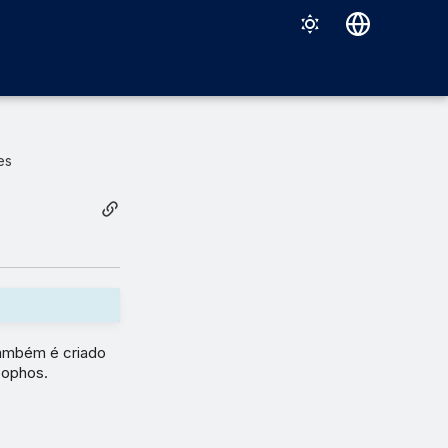
Deutsch
English
Español
es
Français
Italiano
日本語
한국어
Português (Brasil)
também é criado
中文（繁體）
Sophos.