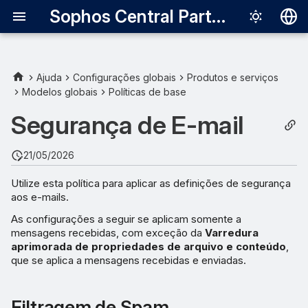
Sophos Central Partner
Deutsch
English
Ajuda
Configurações globais
Produtos e serviços
Modelos globais
Políticas de base
Filtragem de Spam
Español
Segurança de E-mail
Français
Configurações da
mensagem de usuário final
Italiano
21/05/2026
日本語
Configurações de
Utilize esta política para aplicar as definições de segurança
quarentena
aos e-mails.
한국어
As configurações a seguir se aplicam somente a
Português (Br
Verificação do remetente
mensagens recebidas, com exceção da
Varredura
aprimorada de propriedades de arquivo e conteúdo
,
中文（繁體）
que se aplica a mensagens recebidas e enviadas.
Varredura aprimorada de
malware de e-mail
Filtragem de Spam