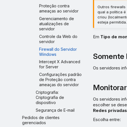
Proteção contra
Outros firewall
ameaças ao servidor
qual a política 
criou (localmen
Gerenciamento de
esteja permitida.
atualizações de
servidor
Controle da Web do
Em
Tipo de mon
servidor
Firewall do Servidor
Somente 
Windows
Intercept X Advanced
for Server
Os servidores inf
Configurações padrão
de Proteção contra
ameaças do servidor
Monitorar 
Criptografia:
Criptografia de
Os servidores in
dispositivo
escolher se dese
Segurança de E-mail
Redes privadas
Pedidos de clientes
Escolha entre:
gerenciados