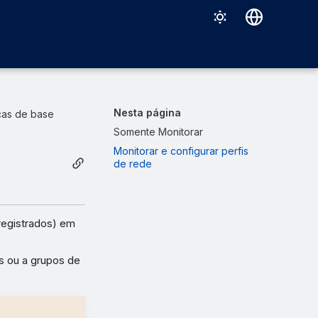
Deutsch
English
Español
Nesta página
icas de base
Français
Somente Monitorar
Monitorar e configurar perfis
Italiano
de rede
日本語
한국어
 registrados) em
Português (Brasil)
中文（繁體）
is ou a grupos de