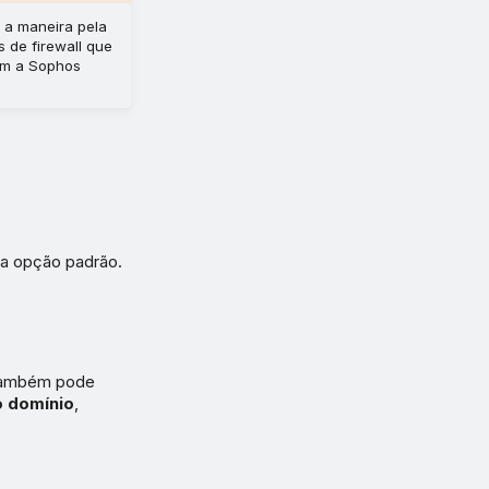
 a maneira pela
s de firewall que
com a Sophos
 a opção padrão.
ê também pode
 domínio
,