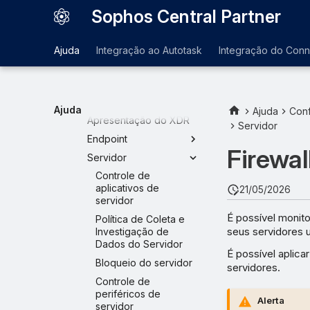
Sophos Central Partner
Modelo
Clientes
Ajuda
Integração ao Autotask
Integração do Con
Configurações gerais
Políticas de base
Editar uma política de
base
Ajuda
Ajuda
Conf
Apresentação do XDR
Servidor
Endpoint
Firewa
Servidor
Controle de
aplicativos de
21/05/2026
servidor
É possível monito
Política de Coleta e
seus servidores u
Investigação de
Dados do Servidor
É possível aplica
Bloqueio do servidor
servidores.
Controle de
periféricos de
Alerta
servidor