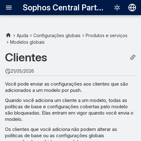
Sophos Central Partner
Deutsch
English
Ajuda
Configurações globais
Produtos e serviços
Modelos globais
Español
Clientes
Français
Italiano
21/05/2026
日本語
Você pode enviar as configurações aos clientes que são
adicionados a um modelo por push.
한국어
Quando você adiciona um cliente a um modelo, todas as
Português (Br
políticas de base e configurações cobertas pelo modelo
são bloqueadas. Elas entram em vigor quando você envia o
中文（繁體）
modelo.
Os clientes que você adiciona não podem alterar as
políticas de base ou as configurações globais