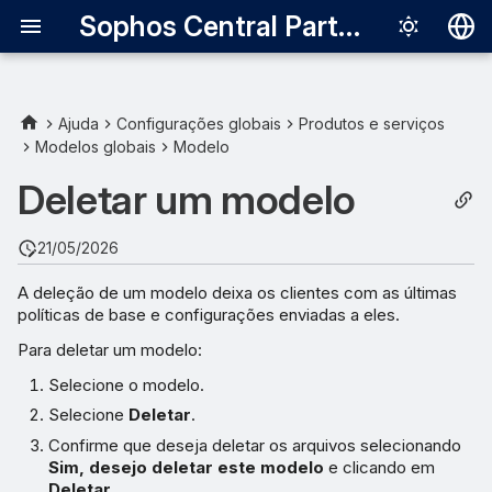
Sophos Central Partner
Deutsch
English
Ajuda
Configurações globais
Produtos e serviços
Modelos globais
Modelo
Español
Deletar um modelo
Français
Italiano
21/05/2026
日本語
A deleção de um modelo deixa os clientes com as últimas
políticas de base e configurações enviadas a eles.
한국어
Para deletar um modelo:
Português (Br
Selecione o modelo.
中文（繁體）
Selecione
Deletar
.
Confirme que deseja deletar os arquivos selecionando
Sim, desejo deletar este modelo
e clicando em
Deletar
.