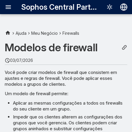
Sophos Central Partner
Deutsch
English
Ajuda
Meu Negócio
Firewalls
Español
Modelos de firewall
Français
03/07/2026
Italiano
Você pode criar modelos de firewall que consistem em
日本語
ajustes e regras de firewall. Você pode aplicar esses
modelos a grupos de clientes.
한국어
Um modelo de firewall permite:
Português (Br
Aplicar as mesmas configurações a todos os firewalls
中文（繁體）
do seu cliente em um grupo.
Impedir que os clientes alterem as configurações dos
grupos que você gerencia. Os clientes podem criar
grupos aninhados e substituir configurações