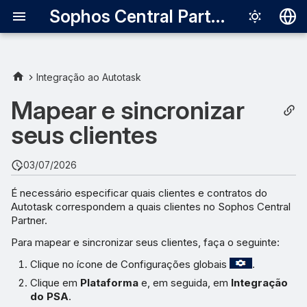
Sophos Central Partner
Deutsch
English
Integração ao Autotask
Clientes
Español
Mapear e sincronizar
Français
seus clientes
Ações
Italiano
Filtro
03/07/2026
日本語
É necessário especificar quais clientes e contratos do
한국어
Autotask correspondem a quais clientes no Sophos Central
Partner.
Português (Br
Para mapear e sincronizar seus clientes, faça o seguinte:
中文（繁體）
Clique no ícone de Configurações globais
.
Clique em
Plataforma
e, em seguida, em
Integração
do PSA
.