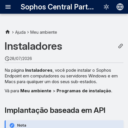
Sophos Central Partner
Deutsch
English
Ajuda
Meu ambiente
Español
Instaladores
Français
28/07/2026
Italiano
Na página
Instaladores
, você pode instalar o Sophos
日本語
Endpoint em computadores ou servidores Windows e em
Macs para qualquer um dos seus sub-estados.
한국어
Vá para
Meu ambiente
>
Programas de instalação
.
Português (Br
中文（繁體）
Implantação baseada em API
Nota