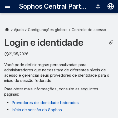
Sophos Central Partner
Deutsch
English
Ajuda
Configurações globais
Controle de acesso
Español
Login e identidade
Français
21/05/2026
Italiano
Você pode definir regras personalizadas para
日本語
administradores que necessitam de diferentes níveis de
acesso e gerenciar seus provedores de identidade para o
한국어
início de sessão federado.
Português (Br
Para obter mais informações, consulte as seguintes
páginas:
中文（繁體）
Provedores de identidade federados
Início de sessão do Sophos